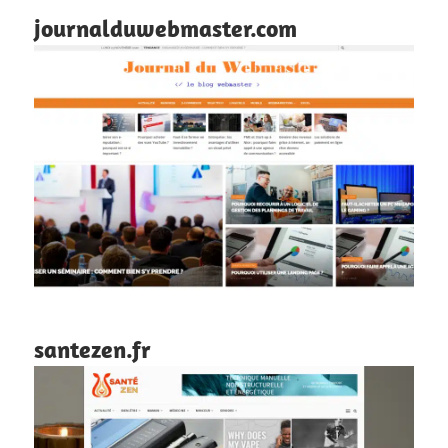
journalduwebmaster.com
santezen.fr